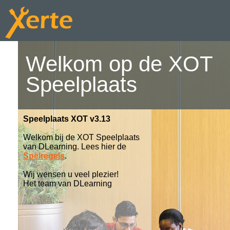
Welkom op de XOT
Speelplaats
Speelplaats XOT v3.13
Welkom bij de XOT Speelplaats
van DLearning. Lees hier de
Spelregels
.
Wij wensen u veel plezier!
Het team van DLearning